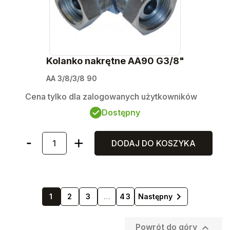
Kolanko nakrętne AA90 G3/8"
AA 3/8/3/8 90
Cena tylko dla zalogowanych użytkowników
Dostępny
DODAJ DO KOSZYKA

1
2
3
…
43
Następny

Powrót do góry