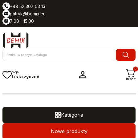
+48 52 307 03 13
patryk@bemix.eu
7:00 - 15:00
0

Moja
Lista życzeń
In cart
Kategorie
Nowe produkty