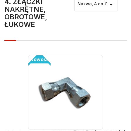
4. ZŁĄCZKI
Nazwa, A do Z

NAKRĘTNE,
Końcówki 4SP (dłuższy ogon)
OBROTOWE,
ŁUKOWE
Promocje
Nowość