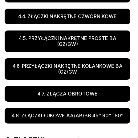
4.4. ZŁĄCZKI NAKRĘTNE CZWÓRNIKOWE
6. Węże hydrauliczne, rury precyzyjne i inne
4.5. PRZYŁĄCZKI NAKRĘTNE PROSTE BA
(GZ/GW)
7. Szybkozłącza
4.6. PRZYŁĄCZKI NAKRĘTNE KOLANKOWE BA
8. Uchwyty Uszczelnienia Zawory
(GZ/GW
Rozdzielacze
4.7. ZŁĄCZA OBROTOWE
9. Interlock 4SH/6SH
4.8. ZŁĄCZKI ŁUKOWE AA/AB/BB 45° 90° 180°
Króćce spaw. do siłowników